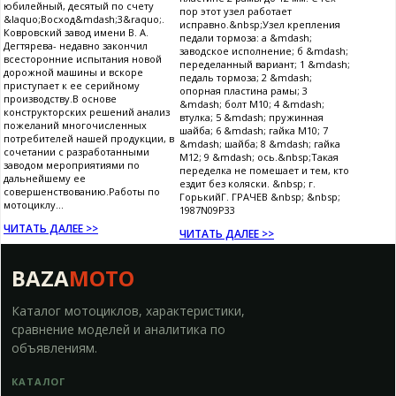
юбилейный, десятый по счету
пор этот узел работает
&laquo;Восход&mdash;3&raquo;.
исправно.&nbsp;Узел крепления
Ковровский завод имени В. А.
педали тормоза: а &mdash;
Дегтярева- недавно закончил
заводское исполнение; б &mdash;
всесторонние испытания новой
переделанный вариант; 1 &mdash;
дорожной машины и вскоре
педаль тормоза; 2 &mdash;
приступает к ее серийному
опорная пластина рамы; 3
производству.В основе
&mdash; болт М10; 4 &mdash;
конструкторских решений анализ
втулка; 5 &mdash; пружинная
пожеланий многочисленных
шайба; 6 &mdash; гайка М10; 7
потребителей нашей продукции, в
&mdash; шайба; 8 &mdash; гайка
сочетании с разработанными
М12; 9 &mdash; ось.&nbsp;Такая
заводом мероприятиями по
переделка не помешает и тем, кто
дальнейшему ее
ездит без коляски. &nbsp; г.
совершенствованию.Работы по
ГорькийГ. ГРАЧЕВ &nbsp; &nbsp;
мотоциклу...
1987N09P33
ЧИТАТЬ ДАЛЕЕ >>
ЧИТАТЬ ДАЛЕЕ >>
BAZA
MOTO
Каталог мотоциклов, характеристики,
сравнение моделей и аналитика по
объявлениям.
КАТАЛОГ