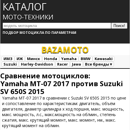
КАТАЛОГ
МОТО-ТЕХНИКИ
ПОДБОР МОТОЦИКЛА ПО ПАРАМЕТРАМ
BAZA
MOTO
ИМЗ
ИЖ
Минск
Honda
Yamaha
BMW
Kawasaki
Suzuki
Harley-Davidson
Racer
Jawa
Все бренды ▾
Все марки
Загрузка...
Сравнение мотоциклов:
Yamaha MT-07 2017 против Suzuki
SV 650S 2015
Yamaha MT-07 2017 в сравнении с Suzuki SV 650S 2015 по цене
и сопоставление по характеристикам: двигатель, объём
двигателя, диаметр цилиндра х ход поршня, макс. мощность,
макс. мощность, л.с., макс.мощность на об/мин., степень
сжатия, макс. крутящий момент, макс. момент, нм., макс.
крутящий момент на об/мин.