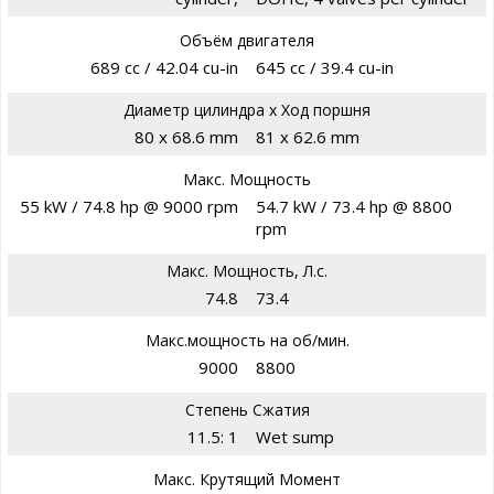
Объём двигателя
689 cc / 42.04 cu-in
645 cc / 39.4 cu-in
Диаметр цилиндра х Ход поршня
80 x 68.6 mm
81 x 62.6 mm
Макс. Мощность
55 kW / 74.8 hp @ 9000 rpm
54.7 kW / 73.4 hp @ 8800
rpm
Макс. Мощность, Л.с.
74.8
73.4
Макс.мощность на об/мин.
9000
8800
Степень Сжатия
11.5: 1
Wet sump
Макс. Крутящий Момент