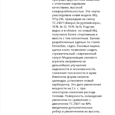
с отличными ездовыми
качествами, высокой
комфортабельностью. Эти черты
унаследовала новая модель МЦ-
ЭТЦ-250, пришедшая на смену
ТС-250/1 (&laquo;За рулем&raquo;,
1978, № 12; 1979, № 9). Родство
видно и в облике. но новый МЦ
получился более спортивным и
вместе с тем элегантным. Заново
разработанные единые по стилю
бензобак, седло, боковые ящики,
щитки колес позволили создать
стремительный, современный
силуэт.Модернизация силового
агрегата направлена на
дальнейшее улучшение
надежности и экономичности,
снижение токсичности и шума.
Изменена форма каналов
цилиндра, установлен новый
карбюратор. Это дало увеличение
мощности на 2 л. с. при
некотором снижении расхода
топлива. Поверхность охлаждения
увеличена по сравнению с
двигателем ТС 250/1 на 40%
введением дополнительных
ребер и увеличением их высоты...