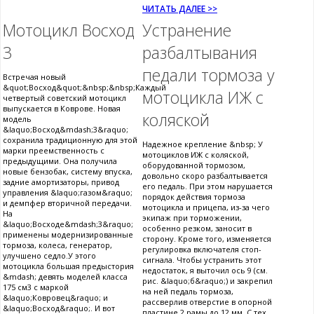
ЧИТАТЬ ДАЛЕЕ >>
Мотоцикл Восход
Устранение
3
разбалтывания
педали тормоза у
Встречая новый
&quot;Восход&quot;&nbsp;&nbsp;Каждый
мотоцикла ИЖ с
четвертый советский мотоцикл
выпускается в Коврове. Новая
коляской
модель
&laquo;Восход&mdash;3&raquo;
сохранила традиционную для этой
Надежное крепление &nbsp; У
марки преемственность с
мотоциклов ИЖ с коляской,
предыдущими. Она получила
оборудованной тормозом,
новые бензобак, систему впуска,
довольно скоро разбалтывается
задние амортизаторы, привод
его педаль. При этом нарушается
управления &laquo;газом&raquo;
порядок действия тормоза
и демпфер вторичной передачи.
мотоцикла и прицепа, из-за чего
На
экипаж при торможении,
&laquo;Восходе&mdash;3&raquo;
особенно резком, заносит в
применены модернизированные
сторону. Кроме того, изменяется
тормоза, колеса, генератор,
регулировка включателя стоп-
улучшено седло.У этого
сигнала. Чтобы устранить этот
мотоцикла большая предыстория
недостаток, я выточил ось 9 (см.
&mdash; девять моделей класса
рис. &laquo;б&raquo;) и закрепил
175 см3 с маркой
на ней педаль тормоза,
&laquo;Ковровец&raquo; и
рассверлив отверстие в опорной
&laquo;Восход&raquo;. И вот
пластине 2 рамы до 12 мм. С тех