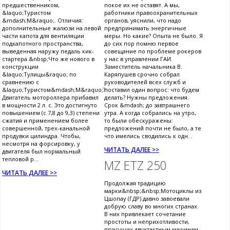
предшественником,
покое их не оставят. А мы,
&laquo;Туристом
работники правоохранительных
&mdash;М&raquo;. Отличия:
органов, уяснили, что надо
дополнительные жалюзи на левой
предпринимать энергичные
части капота для вентиляции
меры. Но какие? Опыта не было. Я
подкапотного пространства,
до сих пор помню первое
выведенная наружу педаль кик-
совещание по проблеме рокеров
стартера.&nbsp;Что же нового в
у нас в управлении ГАИ.
конструкции
Заместитель начальника В.
&laquo;Тулицы&raquo; по
Каряпушев срочно собрал
сравнению с
руководителей всех служб и
&laquo;Туристом&mdash;М&raquo;?
поставил один вопрос: что будем
Двигатель мотороллера прибавил
делать? Нужны предложения.
в мощности 2 л. с. Это достигнуто
Срок &mdash; до завтрашнего
повышением (с 7,8 до 9,3) степени
утра. А когда собрались на утро,
сжатия и применением более
то были обескуражены:
совершенной, трех-канальной
предложений почти не было, а те
продувки цилиндра. Чтобы,
что имелись сводились к одн...
несмотря на форсировку, у
ЧИТАТЬ ДАЛЕЕ >>
двигателя был нормальный
тепловой р...
MZ ETZ 250
ЧИТАТЬ ДАЛЕЕ >>
Продолжая традицию
марки&nbsp;&nbsp;Мотоциклы из
Цшопау (ГДР) давно завоевали
добрую славу во многих странах.
В них привлекает сочетание
простоты и неприхотливости,
присущих двухтактным машинам,