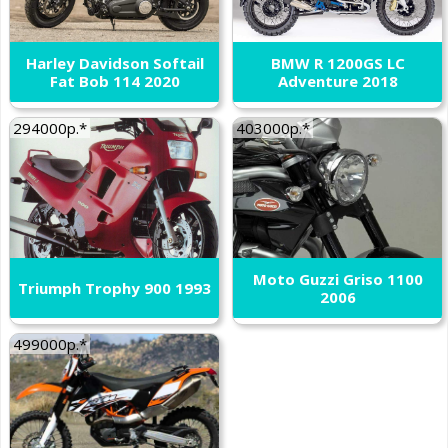
Harley Davidson Softail
BMW R 1200GS LC
Fat Bob 114 2020
Adventure 2018
294000р.*
403000р.*
Moto Guzzi Griso 1100
Triumph Trophy 900 1993
2006
499000р.*