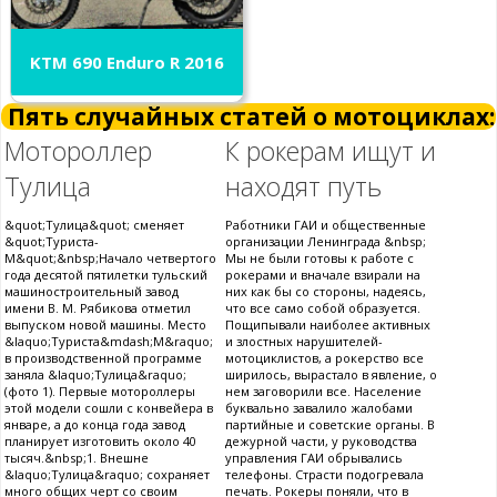
KTM 690 Enduro R 2016
Пять случайных статей о мотоциклах:
Мотороллер
К рокерам ищут и
Тулица
находят путь
&quot;Тулица&quot; сменяет
Работники ГАИ и общественные
&quot;Туриста-
организации Ленинграда &nbsp;
М&quot;&nbsp;Начало четвертого
Мы не были готовы к работе с
года десятой пятилетки тульский
рокерами и вначале взирали на
машиностроительный завод
них как бы со стороны, надеясь,
имени В. М. Рябикова отметил
что все само собой образуется.
выпуском новой машины. Место
Пощипывали наиболее активных
&laquo;Туриста&mdash;М&raquo;
и злостных нарушителей-
в производственной программе
мотоциклистов, а рокерство все
заняла &laquo;Тулица&raquo;
ширилось, вырастало в явление, о
(фото 1). Первые мотороллеры
нем заговорили все. Население
этой модели сошли с конвейера в
буквально завалило жалобами
январе, а до конца года завод
партийные и советские органы. В
планирует изготовить около 40
дежурной части, у руководства
тысяч.&nbsp;1. Внешне
управления ГАИ обрывались
&laquo;Тулица&raquo; сохраняет
телефоны. Страсти подогревала
много общих черт со своим
печать. Рокеры поняли, что в