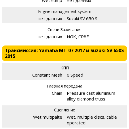
Wet sump
нет данных
Engine management system
нет данных
Suzuki SV 650 S
Свечи Зажигания
нет данных
NGK, CR8E
Трансмиссия: Yamaha MT-07 2017 и Suzuki SV 650S
2015
КПП
Constant Mesh
6 Speed
Главная передача
Chain
Pressure cast aluminium
alloy diamond truss
Сцепление
Wet multipalte
Wet, multiple discs, cable
operated