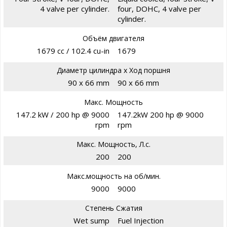
4 valve per cylinder.
four, DOHC, 4 valve per
cylinder.
Объём двигателя
1679 cc / 102.4 cu-in
1679
Диаметр цилиндра х Ход поршня
90 x 66 mm
90 x 66 mm
Макс. Мощность
147.2 kW / 200 hp @ 9000
147.2kW 200 hp @ 9000
rpm
rpm
Макс. Мощность, Л.с.
200
200
Макс.мощность на об/мин.
9000
9000
Степень Сжатия
Wet sump
Fuel Injection