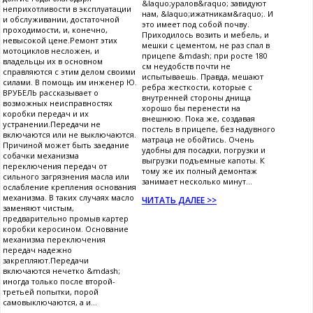
&laquo;уралов&raquo; завидуют
неприхотливости в эксплуатации
нам, &laquo;ижатникам&raquo;. И
и обслуживании, достаточной
это имеет под собой почву.
проходимости, и, конечно,
Приходилось возить и мебель, и
невысокой цене.Ремонт этих
мешки с цементом, не раз спал в
мотоциклов несложен, и
прицепе &mdash; при росте 180
владельцы их в основном
см неудобств почти не
справляются с этим делом своими
испытываешь. Правда, мешают
силами. В помощь им инженер Ю.
ребра жесткости, которые с
ВРУБЕЛЬ рассказывает о
внутренней стороны днища
возможных неисправностях
хорошо бы перенести на
коробки передач и их
внешнюю. Пока же, создавая
устранении.Передачи не
постель в прицепе, без надувного
включаются или не выключаются.
матраца не обойтись. Очень
Причиной может быть заедание
удобны для посадки, погрузки и
собачки механизма
выгрузки подъемные капоты. К
переключения передач от
тому же их полный демонтаж
сильного загрязнения масла или
занимает несколько минут...
ослабление крепления основания
механизма. В таких случаях масло
ЧИТАТЬ ДАЛЕЕ >>
заменяют чистым,
предварительно промыв картер
коробки керосином. Основание
механизма переключения
передач надежно
закрепляют.Передачи
включаются нечетко &mdash;
иногда только после второй-
третьей попытки, порой
самовыключаются, а и...