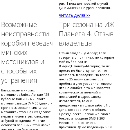
рис. 1 показан простой случай
динамически не уравновешенн...
ЧИТАТЬ ДАЛЕЕ >>
Возможные
Три сезона на ИЖ
неисправности
Планета 4. Отзыв
коробки передач
владельца
минских
Отзыв владельца &nbsp; Если
говорить о причинах, по которым
мотоциклов и
мой выбор пал на
&laquo;Планету-4&raquo;, то их
способы их
просто не было: купил то, что
оказалось в продаже. Но теперь,
устранения
после 25 тысяч километров
пробега я уже уверенно говорю,
что не ошибся. Что же касается
Владельцам минских
критических замечаний и
мотоциклов&nbsp;Легкие 125-
пожеланий в адрес завода-
кубовые машины минского
изготовителя, то они
мотовелозавода (ММВЗ) давно и
продиктованы только заботой о
прочно завоевали симпатии
деле, которое считаю общим.
мотоциклистов. На них делают
Прежде всего несколько слов о
первые километры, овладевая
боковом прицепе ВМЗ-9.203.
азбукой вождения. Многие
Несомненно, он очень
остаются верными этой марке
практичен. Даже владельцы ЯВ и
долгие годы благодаря