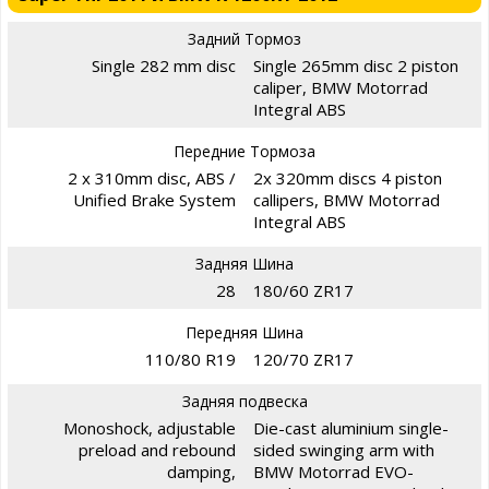
Задний Тормоз
Single 282 mm disc
Single 265mm disc 2 piston
caliper, BMW Motorrad
Integral ABS
Передние Тормоза
2 x 310mm disc, ABS /
2x 320mm discs 4 piston
Unified Brake System
callipers, BMW Motorrad
Integral ABS
Задняя Шина
28
180/60 ZR17
Передняя Шина
110/80 R19
120/70 ZR17
Задняя подвеска
Monoshock, adjustable
Die-cast aluminium single-
preload and rebound
sided swinging arm with
damping,
BMW Motorrad EVO-