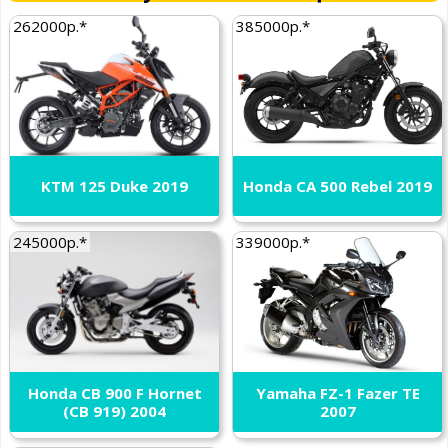
262000р.*
385000р.*
KTM 125 Duke 2019
Honda CA 500 Rebel 2019
245000р.*
339000р.*
Honda CB 900 F Hornet
Yamaha FZ-1 Fazer TE
(CB 919) 2004
2007