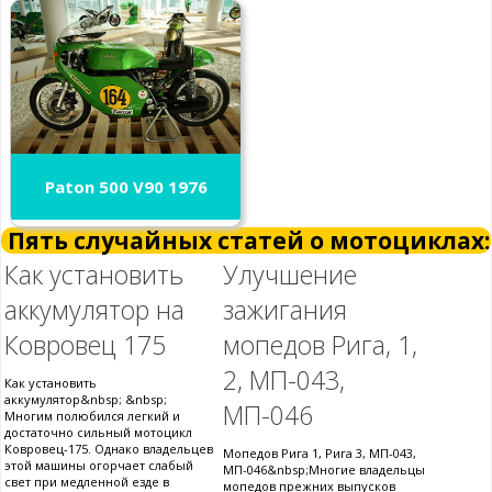
Paton 500 V90 1976
Пять случайных статей о мотоциклах:
Как установить
Улучшение
аккумулятор на
зажигания
Ковровец 175
мопедов Рига, 1,
2, МП-043,
Как установить
аккумулятор&nbsp; &nbsp;
МП-046
Многим полюбился легкий и
достаточно сильный мотоцикл
Ковровец-175. Однако владельцев
Мопедов Рига 1, Рига 3, МП-043,
этой машины огорчает слабый
МП-046&nbsp;Многие владельцы
свет при медленной езде в
мопедов прежних выпусков