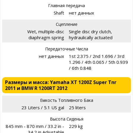
Главная передача
Shaft
нет данных
Сцепление
Wet, multiple-disc
Single disc dry clutch,
diaphragm spring
hydraulically actuated
Передаточные Числа
нет данных
1st 2.375 / 2nd 1.696 / 3rd
1.296 / 4th 0.065 / 5th 0.939
/ 6th 0.848
Размеры и масса: Yamaha XT 1200Z Super Tnr
2011 и BMW R 1200RT 2012
Емкость Топливного Бака
23 Liters / 5.1 US gal
25 liters
Высота Сиденья
845 mm - 870 mm / 33.2 in -
229 kg
34.2 in Adjustable