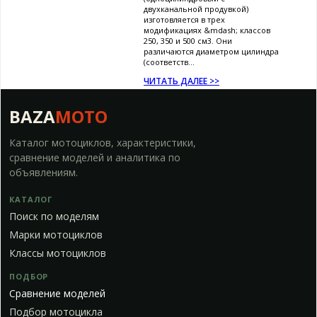
двухканальной продувкой)
изготовляется в трех
модификациях &mdash; классов
250, 350 и 500 см3. Они
различаются диаметром цилиндра
(соответств...
ЧИТАТЬ ДАЛЕЕ >>
BAZA
MOTO
Каталог мотоциклов, характеристики,
сравнение моделей и аналитика по
объявлениям.
КАТАЛОГ
Поиск по моделям
Марки мотоциклов
Классы мотоциклов
ПОДБОР
Сравнение моделей
Подбор мотоцикла