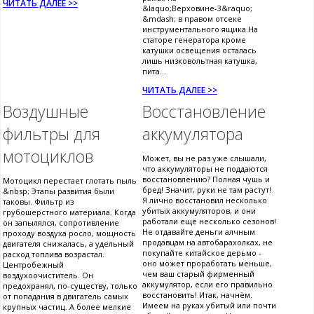
ЧИТАТЬ ДАЛЕЕ >>
&laquo;Верховине-3&raquo;
&mdash; в правом отсеке
инструментального ящика.На
статоре генератора кроме
катушки освещения осталась
лишь низковольтная катушка,
пита...
ЧИТАТЬ ДАЛЕЕ >>
Воздушные
Восстановление
фильтры для
аккумулятора
мотоциклов
Может, вы не раз уже слышали,
что аккумуляторы не поддаются
восстановлению? Полная чушь и
Мотоцикл перестает глотать пыль
бред! Значит, руки не там растут!
&nbsp; Этапы развития были
Я лично восстановил несколько
таковы. Фильтр из
убитых аккумуляторов, и они
грубошерстного материала. Когда
работали ещё несколько сезонов!
он запылялся, сопротивление
Не отдавайте деньги алчным
проходу воздуха росло, мощность
продавцам на автобарахолках, не
двигателя снижалась, а удельный
покупайте китайское дерьмо -
расход топлива возрастал.
оно может проработать меньше,
Центробежный
чем ваш старый фирменный
воздухоочиститель. Он
аккумулятор, если его правильно
предохранял, по-существу, только
восстановить! Итак, начнём.
от попадания в двигатель самых
Имеем на руках убитый или почти
крупных частиц. А более мелкие