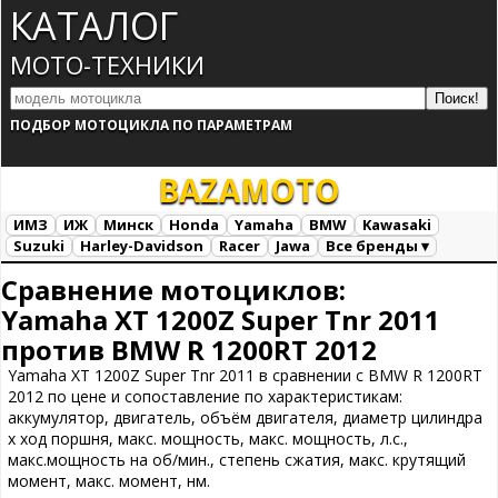
КАТАЛОГ
МОТО-ТЕХНИКИ
ПОДБОР МОТОЦИКЛА ПО ПАРАМЕТРАМ
BAZA
MOTO
ИМЗ
ИЖ
Минск
Honda
Yamaha
BMW
Kawasaki
Suzuki
Harley-Davidson
Racer
Jawa
Все бренды ▾
Все марки
Загрузка...
Сравнение мотоциклов:
Yamaha XT 1200Z Super Tnr 2011
против BMW R 1200RT 2012
Yamaha XT 1200Z Super Tnr 2011 в сравнении с BMW R 1200RT
2012 по цене и сопоставление по характеристикам:
аккумулятор, двигатель, объём двигателя, диаметр цилиндра
х ход поршня, макс. мощность, макс. мощность, л.с.,
макс.мощность на об/мин., степень сжатия, макс. крутящий
момент, макс. момент, нм.