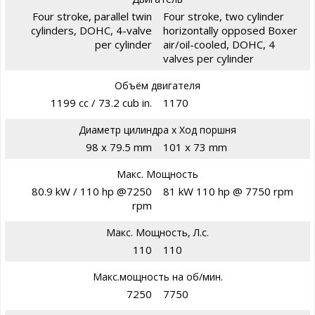
Four stroke, parallel twin
Four stroke, two cylinder
cylinders, DOHC, 4-valve
horizontally opposed Boxer
per cylinder
air/oil-cooled, DOHC, 4
valves per cylinder
Объём двигателя
1199 cc / 73.2 cub in.
1170
Диаметр цилиндра х Ход поршня
98 x 79.5 mm
101 x 73 mm
Макс. Мощность
80.9 kW / 110 hp @7250
81 kW 110 hp @ 7750 rpm
rpm
Макс. Мощность, Л.с.
110
110
Макс.мощность на об/мин.
7250
7750