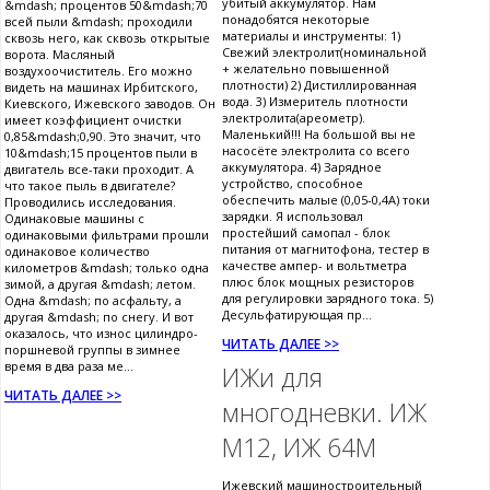
убитый аккумулятор. Нам
&mdash; процентов 50&mdash;70
понадобятся некоторые
всей пыли &mdash; проходили
материалы и инструменты: 1)
сквозь него, как сквозь открытые
Свежий электролит(номинальной
ворота. Масляный
+ желательно повышенной
воздухоочиститель. Его можно
плотности) 2) Дистиллированная
видеть на машинах Ирбитского,
вода. 3) Измеритель плотности
Киевского, Ижевского заводов. Он
электролита(ареометр).
имеет коэффициент очистки
Маленький!!! На большой вы не
0,85&mdash;0,90. Это значит, что
насосёте электролита со всего
10&mdash;15 процентов пыли в
аккумулятора. 4) Зарядное
двигатель все-таки проходит. А
устройство, способное
что такое пыль в двигателе?
обеспечить малые (0,05-0,4А) токи
Проводились исследования.
зарядки. Я использовал
Одинаковые машины с
простейший самопал - блок
одинаковыми фильтрами прошли
питания от магнитофона, тестер в
одинаковое количество
качестве ампер- и вольтметра
километров &mdash; только одна
плюс блок мощных резисторов
зимой, а другая &mdash; летом.
для регулировки зарядного тока. 5)
Одна &mdash; по асфальту, а
Десульфатирующая пр...
другая &mdash; по снегу. И вот
оказалось, что износ цилиндро-
ЧИТАТЬ ДАЛЕЕ >>
поршневой группы в зимнее
время в два раза ме...
ИЖи для
ЧИТАТЬ ДАЛЕЕ >>
многодневки. ИЖ
М12, ИЖ 64М
Ижевский машиностроительный