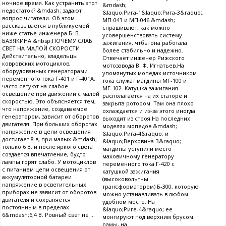
ночное время. Как устранить этот
&mdash;
недостаток? &mdash; задают
&laquo;Рига-1&laquo;Рига-3&raquo;,
вопрос читатели. Об этом
МП-043 и МП-046 &mdash;
рассказывается в публикуемой
спрашивают, как можно
ниже статье инженера Б. В.
усовершенствовать систему
БАЗЯКИНА &nbsp;ПОЧЕМУ СЛАБ
зажигания, чтбы она работала
СВЕТ НА МАЛОЙ СКОРОСТИ
более стабильно и надежно.
Действительно, владельцы
Отвечает инженер Рижского
ковровских мотоциклов,
мотозавода В. Ф. Игнатьев.На
оборудованных генераторами
упомянутых мопедах источником
переменного тока Г-401 и Г-401А,
тока служат магдины МГ-100 и
часто сетуют на слабое
МГ-102. Катушка зажигания
освещение при движении с малой
располагается на их статоре и
скоростью. Это объясняется тем,
закрыта ротором. Там она плохо
что напряжение, создаваемое
охлаждается и из-за этого иногда
генератором, зависит от оборотов
выходит из строя.На последних
двигателя. При больших оборотах
моделях мопедов &mdash;
напряжение в цепи освещения
&laquo;Рига-4&raquo; и
достигает 8 в, при малых &mdash;
&laquo;Верховина-3&raquo;
только 6 В, и после яркого света
магдины уступили место
создается впечатление, будто
маховичному генератору
лампы горят слабо. У мотоциклов
переменного тока Г-420 с
с питанием цепи освещения от
катушкой зажигания
аккумуляторной батареи
(высоковольтны
напряжение в осветительных
трансформатором) Б-300, которую
приборах не зависит от оборотов
можно устанавливать в любом
двигателя и сохраняется
удобном месте. На
постоянным в пределах
&laquo;Риге-4&raquo; ее
6&mdash;6,4 В. Ровный свет не ...
монтируют под верхним брусом
рамы, на