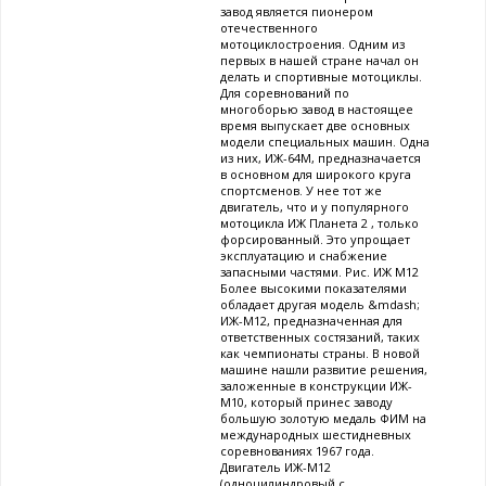
завод является пионером
отечественного
мотоциклостроения. Одним из
первых в нашей стране начал он
делать и спортивные мотоциклы.
Для соревнований по
многоборью завод в настоящее
время выпускает две основных
модели специальных машин. Одна
из них, ИЖ-64М, предназначается
в основном для широкого круга
спортсменов. У нее тот же
двигатель, что и у популярного
мотоцикла ИЖ Планета 2 , только
форсированный. Это упрощает
эксплуатацию и снабжение
запасными частями. Рис. ИЖ М12
Более высокими показателями
обладает другая модель &mdash;
ИЖ-М12, предназначенная для
ответственных состязаний, таких
как чемпионаты страны. В новой
машине нашли развитие решения,
заложенные в конструкции ИЖ-
М10, который принес заводу
большую золотую медаль ФИМ на
международных шестидневных
соревнованиях 1967 года.
Двигатель ИЖ-М12
(одноцилиндровый с