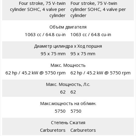
Four stroke, 75 V-twin
Four stroke, 75 V-twin
cylinder SOHC, 4 valve per
cylinder SOHC, 4 valve per
cylinder
cylinder
Объём двигателя
1063 cc / 64.8 cu-in
1063 cc / 64.8 cu-in
Диаметр цилиндра х Ход поршня
95 x 75 mm
95 x 75 mm
Макс. Мощность
62 hp / 45.2 kW @ 5750 rpm
62 hp / 45.2 kW @ 5750 rpm
Макс. Мощность, Л.с.
62
62
Макс.мощность на об/мин.
5750
5750
Степень Сжатия
Carburetors
Carburetors