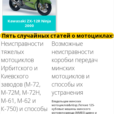
Kawasaki ZX-12R Ninja
2000
Пять случайных статей о мотоциклах:
Неисправности
Возможные
тяжелых
неисправности
мотоциклов
коробки передач
Ирбитского и
минских
Киевского
мотоциклов и
заводов (М-72,
способы их
М-72М, М-72Н,
устранения
М-61, М-62 и
Владельцам минских
мотоциклов&nbsp;Легкие 125-
К-750) и способы
кубовые машины минского
мотовелозавода (ММВЗ) давно и