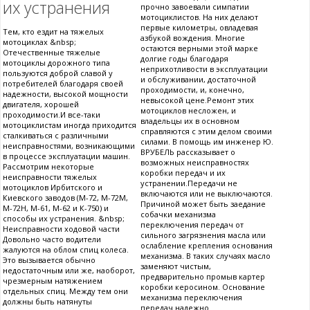
их устранения
прочно завоевали симпатии
мотоциклистов. На них делают
первые километры, овладевая
Тем, кто ездит на тяжелых
азбукой вождения. Многие
мотоциклах &nbsp;
остаются верными этой марке
Отечественные тяжелые
долгие годы благодаря
мотоциклы дорожного типа
неприхотливости в эксплуатации
пользуются доброй славой у
и обслуживании, достаточной
потребителей благодаря своей
проходимости, и, конечно,
надежности, высокой мощности
невысокой цене.Ремонт этих
двигателя, хорошей
мотоциклов несложен, и
проходимости.И все-таки
владельцы их в основном
мотоциклистам иногда приходится
справляются с этим делом своими
сталкиваться с различными
силами. В помощь им инженер Ю.
неисправностями, возникающими
ВРУБЕЛЬ рассказывает о
в процессе эксплуатации машин.
возможных неисправностях
Рассмотрим некоторые
коробки передач и их
неисправности тяжелых
устранении.Передачи не
мотоциклов Ирбитского и
включаются или не выключаются.
Киевского заводов (М-72, М-72М,
Причиной может быть заедание
М-72Н, М-61, М-62 и К-750) и
собачки механизма
способы их устранения. &nbsp;
переключения передач от
Неисправности ходовой части
сильного загрязнения масла или
Довольно часто водители
ослабление крепления основания
жалуются на облом спиц колеса.
механизма. В таких случаях масло
Это вызывается обычно
заменяют чистым,
недостаточным или же, наоборот,
предварительно промыв картер
чрезмерным натяжением
коробки керосином. Основание
отдельных спиц. Между тем они
механизма переключения
должны быть натянуты
передач надежно