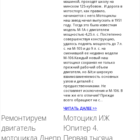
машиной, проходят школу на
минском 125-кубовом.. И дорога в
мотоспорт, как правило,
начинается с него.Мотоциклы
наш завод начал выпускать в 1951
году. Тогда это была известная
модель М-1А с двигателем
мощностью 4,25 л. с. Постепенно
совершенствуя конструкцию,
удалось поднять мощность до 7 л.
с. на М-105 и до 9 л. с. на
сменившей ее недавно модели
М-106.Каждый новый наш
мотоцикл сохранял не только
прежний рабочий объем
двигателя, но &lt;и широкую
взаимозаменяемость основных
узлов и деталей с
предшественниками. Не
составляет исключения и М-106. В
чем же его отличия? Прежде
всего обращают на с...
ЧИТАТЬ ДАЛЕЕ >>
Ремонтируем
Мотоцикл ИЖ
двигатель
Юпитер 4.
мотоцикла Днепр
Первая тысяча