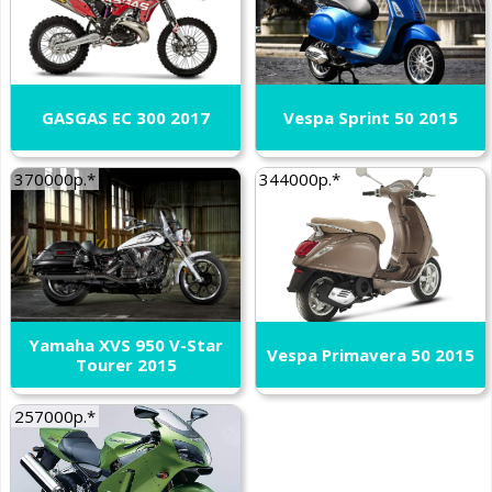
GASGAS EC 300 2017
Vespa Sprint 50 2015
370000р.*
344000р.*
Yamaha XVS 950 V-Star
Vespa Primavera 50 2015
Tourer 2015
257000р.*