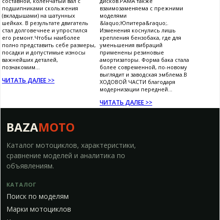
составной, коленчатый вал с
дисков.РАМА также
подшипниками скольжения
взаимозаменяема с прежними
(вкладышами) на шатунных
моделями
шейках. В результате двигатель
&laquo;Юпитера&raquo;.
стал долговечнее и упростился
Изменения коснулись лишь
его ремонт.Чтобы наиболее
крепления бензобака, где для
полно представить себе размеры,
уменьшения вибраций
посадки и допустимые износы
применены резиновые
важнейших деталей,
амортизаторы. Форма бака стала
познакомим...
более современной, по-новому
выглядит и заводская эмблема.В
ЧИТАТЬ ДАЛЕЕ >>
ХОДОВОЙ ЧАСТИ благодаря
модернизации передней...
ЧИТАТЬ ДАЛЕЕ >>
BAZA
MOTO
Каталог мотоциклов, характеристики,
сравнение моделей и аналитика по
объявлениям.
КАТАЛОГ
Поиск по моделям
Марки мотоциклов