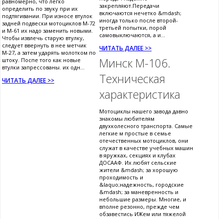
равномерно, что легко
закрепляют.Передачи
определить по звуку при их
включаются нечетко &mdash;
подтягивании. При износе втулок
иногда только после второй-
задней подвески мотоциклов М-72
третьей попытки, порой
и М-61 их надо заменить новыми.
самовыключаются, а и...
Чтобы извлечь старую втулку,
следует ввернуть в нее метчик
ЧИТАТЬ ДАЛЕЕ >>
М-27, а затем ударять молотком по
Минск М-106.
штоку. Поспе того как новые
втулки запрессованы. их одн...
Техническая
ЧИТАТЬ ДАЛЕЕ >>
характеристика
Мотоциклы нашего завода давно
знакомы любителям
двухколесного транспорта. Самые
легкие м простые в семье
отечественных мотоциклов, они
служат в качестве учебных машин
в яружках, секциях и клубах
ДОСААФ. Их любят сельские
жители &mdash; за хорошую
проходимость и
&laquo;надежность, городские
&mdash; за маневренность и
небольшие размеры. Многие, и
вполне резонно, прежде чем
обзавестись ИЖем или тяжелой