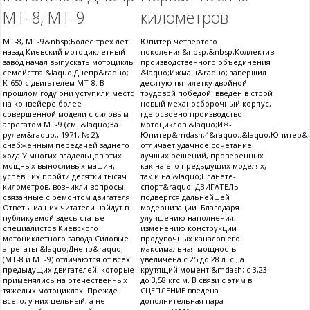
МТ-8, МТ-9
километров
МТ-8, МТ-9&nbsp;Более трех лет
Юпитер четвертого
назад Киевский мотоциклетный
поколения&nbsp;&nbsp;Коллектив
завод начал выпускать мотоциклы
производственного объединения
семейства &laquo;Днепр&raquo;
&laquo;Ижмаш&raquo; завершил
К-650 с двигателем МТ-8. В
десятую пятилетку двойной
прошлом году они уступили место
трудовой победой: введен в строй
на конвейере более
новый механосборочный корпус,
совершенной модели с силовым
где освоено производство
агрегатом МТ-9 (см. &laquo;За
мотоциклов &laquo;ИЖ-
рулем&raquo;, 1971, № 2),
Юпитер&mdash;4&raquo;.&laquo;Юпитер&m
снабженным передачей заднего
отличает удачное сочетание
хода.У многих владельцев этих
лучших решений, проверенных
мощных выносливых машин,
как на его предыдущих моделях,
успевших пройти десятки тысяч
так и на &laquo;Планете-
километров, возникли вопросы,
спорт&raquo;.ДВИГАТЕЛЬ
связанные с ремонтом двигателя.
подвергся дальнейшей
Ответы иа них читатели найдут в
модернизации. Благодаря
публикуемой здесь статье
улучшению наполнения,
специалистов Киевского
изменению конструкции
мотоциклетного завода.Силовые
продувочных каналов его
агрегаты &laquo;Днепр&raquo;
максимальная мощность
(МТ-8 и МТ-9) отличаются от всех
увеличена с 25 до 28 л. с., а
предыдущих двигателей, которые
крутящий момент &mdash; с 3,23
применялись на отечественных
до 3,58 кгс.м. В связи с этим в
тяжелых мотоциклах. Прежде
СЦЕПЛЕНИЕ введена
всего, у них цельный, а не
дополнительная пара