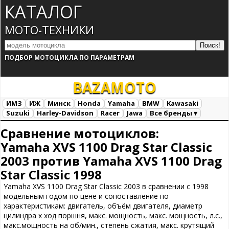
КАТАЛОГ
МОТО-ТЕХНИКИ
ПОДБОР МОТОЦИКЛА ПО ПАРАМЕТРАМ
BAZA
MOTO
ИМЗ
ИЖ
Минск
Honda
Yamaha
BMW
Kawasaki
Suzuki
Harley-Davidson
Racer
Jawa
Все бренды ▾
Все марки
Загрузка...
Сравнение мотоциклов:
Yamaha XVS 1100 Drag Star Classic
2003 против Yamaha XVS 1100 Drag
Star Classic 1998
Yamaha XVS 1100 Drag Star Classic 2003 в сравнении с 1998
модельным годом по цене и сопоставление по
характеристикам: двигатель, объём двигателя, диаметр
цилиндра х ход поршня, макс. мощность, макс. мощность, л.с.,
макс.мощность на об/мин., степень сжатия, макс. крутящий