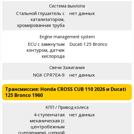
Система выхлопа
Стальной глушитель с
нет данных
катализатором,
хромированная труба
Engine management system
ECU с замкнутым
Ducati 125 Bronco
контуром, датчик
кислорода
Свечи Зажигания
NGK CPR7EA‑9
нет данных
Трансмиссия: Honda CROSS CUB 110 2026 и Ducati
125 Bronco 1960
КПП / Привод колеса
4‑ступенчатая
нет данных
механическая (с
центробежным
сцеплением), цепной