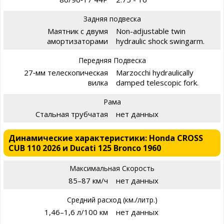
Задняя подвеска
Маятник с двумя
Non-adjustable twin
амортизаторами
hydraulic shock swingarm.
Передняя Подвеска
27‑мм телескопическая
Marzocchi hydraulically
вилка
damped telescopic fork.
Рама
Стальная трубчатая
нет данных
Динамические характеристики: Honda CROSS
CUB 110 2026 и Ducati 125 Bronco 1960
Максимальная Скорость
85–87 км/ч
нет данных
Средний расход (км./литр.)
1,46–1,6 л/100 км
нет данных