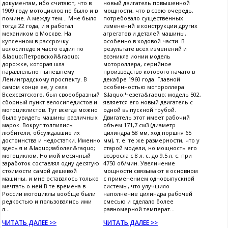
документам, ибо считают, что в
новый двигатель повышенной
1909 году мотоциклов не было и в
мощности, что в свою очередь,
помине. А между тем... Мне было
потребовало существенных
тогда 22 года, и я работал
изменений в конструкции других
механиком в Москве. На
агрегатов и деталей машины,
купленном в рассрочку
особенно в ходовой части. В
велосипеде я часто ездил по
результате всех изменений и
&laquo;Петровской&raquo;
возникла ионии модель
дорожке, которая шла
мотороллера, серийное
параллельно нынешнему
производство которого начато в
Ленинградскому проспекту. В
декабре 1960 года. Главной
самом конце ее, у села
особенностью мотороллера
Всехсвятского, был своеобразный
&laquo;Чезета&raquo; модель 502,
сборный пункт велосипедистов и
является его новый двигатель с
мотоциклистов. Тут всегда можно
одной выпускной трубой.
было увидеть машины различных
Двигатель этот имеет рабочий
марок. Вокруг толпились
объем 171,7 см3 (диаметр
любители, обсуждавшие их
цилиндра 58 мм, ход поршня 65
достоинства и недостатки. Именно
мм), т. е. те же размерности, что у
здесь я и &laquo;заболел&raquo;
старой модели, но мощность его
мотоциклом. Но мой месячный
возросла с 8 л. с. до 9.5 л. с. при
заработок составлял одну десятую
4750 об/мин. Увеличение
стоимости самой дешевой
мощности связывают в основном
машины, и мне оставалось только
с применением одновыпускной
мечтать о ней.В те времена в
системы, что улучшило
России мотоциклы вообще были
наполнение цилиндра рабочей
редкостью и пользовались ими
смесью и сделало более
л...
равномерной температ...
ЧИТАТЬ ДАЛЕЕ >>
ЧИТАТЬ ДАЛЕЕ >>