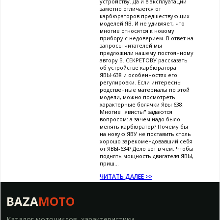
устройству. Да и в эксплуатации
заметно отличается от
карбюраторов предшествующих
моделей ЯВ. И не удивляет, что
многие относятся к новому
прибору с недоверием. В ответ на
запросы читателей мы
предложили нашему постоянному
автору В. СЕКРЕТОВУ рассказать
об устройстве карбюратора
ЯВЫ-638 и особенностях его
регулировки. Если интересны
родственные материалы по этой
модели, можно посмотреть
характерные болячки Явы 638.
Многие "явисты" задаются
вопросом: а зачем надо было
менять карбюратор? Почему бы
на новую ЯВУ не поставить столь
хорошо зарекомендовавший себя
от ЯВЫ-634? Дело вот в чем. Чтобы
поднять мощность двигателя ЯВЫ,
приш...
ЧИТАТЬ ДАЛЕЕ >>
BAZA
MOTO
Каталог мотоциклов, характеристики,