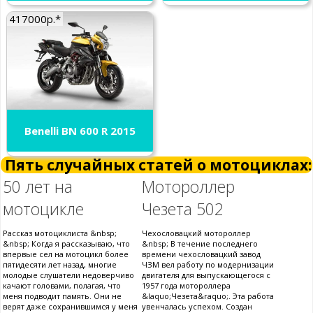
417000р.*
Benelli BN 600 R 2015
Пять случайных статей о мотоциклах:
50 лет на
Мотороллер
мотоцикле
Чезета 502
Рассказ мотоциклиста &nbsp;
Чехословацкий мотороллер
&nbsp; Когда я рассказываю, что
&nbsp; В течение последнего
впервые сел на мотоцикл более
времени чехословацкий завод
пятидесяти лет назад, многие
ЧЗМ вел работу по модернизации
молодые слушатели недоверчиво
двигателя для выпускающегося с
качают головами, полагая, что
1957 года мотороллера
меня подводит память. Они не
&laquo;Чезета&raquo;. Эта работа
верят даже сохранившимся у меня
увенчалась успехом. Создан