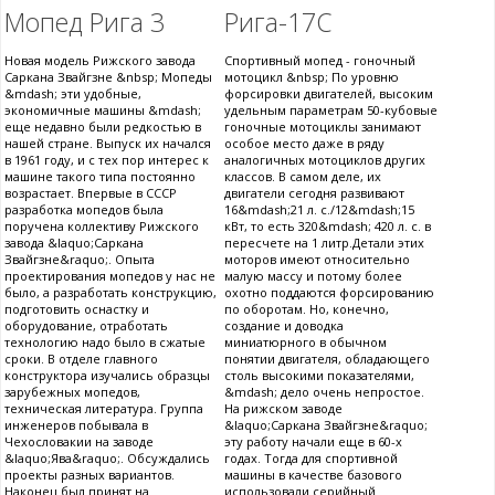
Мопед Рига 3
Рига-17С
Новая модель Рижского завода
Спортивный мопед - гоночный
Саркана Звайгзне &nbsp; Мопеды
мотоцикл &nbsp; По уровню
&mdash; эти удобные,
форсировки двигателей, высоким
экономичные машины &mdash;
удельным параметрам 50-кубовые
еще недавно были редкостью в
гоночные мотоциклы занимают
нашей стране. Выпуск их начался
особое место даже в ряду
в 1961 году, и с тех пор интерес к
аналогичных мотоциклов других
машине такого типа постоянно
классов. В самом деле, их
возрастает. Впервые в СССР
двигатели сегодня развивают
разработка мопедов была
16&mdash;21 л. с./12&mdash;15
поручена коллективу Рижского
кВт, то есть 320&mdash; 420 л. с. в
завода &laquo;Саркана
пересчете на 1 литр.Детали этих
Звайгзне&raquo;. Опыта
моторов имеют относительно
проектирования мопедов у нас не
малую массу и потому более
было, а разработать конструкцию,
охотно поддаются форсированию
подготовить оснастку и
по оборотам. Но, конечно,
оборудование, отработать
создание и доводка
технологию надо было в сжатые
миниатюрного в обычном
сроки. В отделе главного
понятии двигателя, обладающего
конструктора изучались образцы
столь высокими показателями,
зарубежных мопедов,
&mdash; дело очень непростое.
техническая литература. Группа
На рижском заводе
инженеров побывала в
&laquo;Саркана Звайгзне&raquo;
Чехословакии на заводе
эту работу начали еще в 60-х
&laquo;Ява&raquo;. Обсуждались
годах. Тогда для спортивной
проекты разных вариантов.
машины в качестве базового
Наконец был принят на
использовали серийный