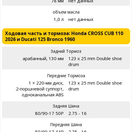
78 мм
нет данных
объем масла
1,0 л
нет данных
Ходовая часть и тормоза: Honda CROSS CUB 110
2026 и Ducati 125 Bronco 1960
Задний Тормоз
арабанный, 130 мм
123 x 25 mm Double shoe
drum
Передние Тормоза
1 × 220‑мм диск,
123 x 25 mm Double shoe
2‑поршневой суппорт,
drum
одноканальная ABS
Задняя Шина
80/90‑17 50P
2.75 - 16
Передняя Шина
80/90‑17 44P
2.75 - 16