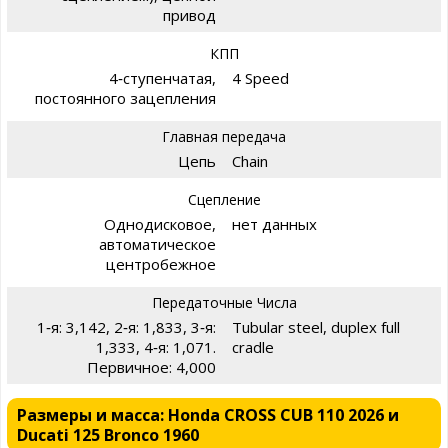
привод
КПП
4‑ступенчатая,
4 Speed
постоянного зацепления
Главная передача
Цепь
Chain
Сцепление
Однодисковое,
нет данных
автоматическое
центробежное
Передаточные Числа
1‑я: 3,142, 2‑я: 1,833, 3‑я:
Tubular steel, duplex full
1,333, 4‑я: 1,071.
cradle
Первичное: 4,000
Размеры и масса: Honda CROSS CUB 110 2026 и
Ducati 125 Bronco 1960