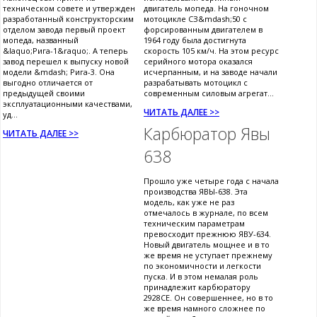
техническом совете и утвержден
двигатель мопеда. На гоночном
разработанный конструкторским
мотоцикле СЗ&mdash;50 с
отделом завода первый проект
форсированным двигателем в
мопеда, названный
1964 году была достигнута
&laquo;Рига-1&raquo;. А теперь
скорость 105 км/ч. На этом ресурс
завод перешел к выпуску новой
серийного мотора оказался
модели &mdash; Рига-3. Она
исчерпанным, и на заводе начали
выгодно отличается от
разрабатывать мотоцикл с
предыдущей своими
современным силовым агрегат...
эксплуатационными качествами,
ЧИТАТЬ ДАЛЕЕ >>
уд...
Карбюратор Явы
ЧИТАТЬ ДАЛЕЕ >>
638
Прошло уже четыре года с начала
производства ЯВЫ-638. Эта
модель, как уже не раз
отмечалось в журнале, по всем
техническим параметрам
превосходит прежнюю ЯВУ-634.
Новый двигатель мощнее и в то
же время не уступает прежнему
по экономичности и легкости
пуска. И в этом немалая роль
принадлежит карбюратору
2928СЕ. Он совершеннее, но в то
же время намного сложнее по