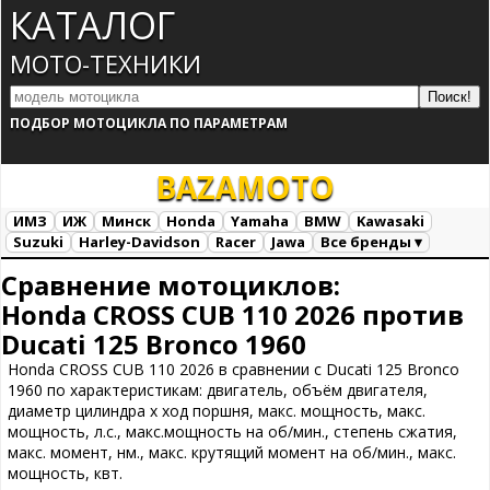
КАТАЛОГ
МОТО-ТЕХНИКИ
ПОДБОР МОТОЦИКЛА ПО ПАРАМЕТРАМ
BAZA
MOTO
ИМЗ
ИЖ
Минск
Honda
Yamaha
BMW
Kawasaki
Suzuki
Harley-Davidson
Racer
Jawa
Все бренды ▾
Все марки
Загрузка...
Сравнение мотоциклов:
Honda CROSS CUB 110 2026 против
Ducati 125 Bronco 1960
Honda CROSS CUB 110 2026 в сравнении с Ducati 125 Bronco
1960 по характеристикам: двигатель, объём двигателя,
диаметр цилиндра х ход поршня, макс. мощность, макс.
мощность, л.с., макс.мощность на об/мин., степень сжатия,
макс. момент, нм., макс. крутящий момент на об/мин., макс.
мощность, квт.