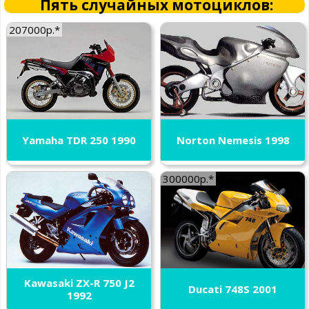
Пять случайных мотоциклов:
207000р.*
Yamaha TDR 250 1990
Norton Nemesis 1998
300000р.*
Kawasaki ZX-R 750 J2
Ducati 748S 2001
1992