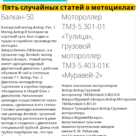
Пять случайных статей о мотоциклах:
Балкан-50
Мотороллер
ТМЗ-5.301-01
Болгарский мопед &nbsp; Рис. 1.
Мопед &nbsp;В Болгарии за
«Тулица»,
короткий срок был создан и
пущен в серийное производство
грузовой
мотоцикл
&laquo;Балкан-250&raquo;, а в
мотороллер
прошлом году &mdash; мопед
&laquo;&raquo;. Новый мопед
ТМЗ-5.403-01К
имеет одноцилиндровый
двухтактный двигатель с рабочим
«Муравей-2»
объемом 49 см3 и степенью
сжатия 7:1. &nbsp; Рис. 2.
Двигатель мопеда&nbsp;
Новое поколение мотороллеров
Сцепление и коробка передач
&nbsp;&nbsp;Грузовой
объединены в общий блок с
мотороллер ТМЗ&mdash;5.403-01К
двигателем. Наполнение
&laquo;Муравей-2&raquo;&nbsp;Моторолл
цилиндра осуществляется через
ТМЗ&mdash;5.301-01
каналы, сделанные в его стенке.
&laquo;Тулица&raquo;&nbsp;Грузовые
Головка цилиндра алюминиевая,
мотороллеры
сам цилиндр &mdash; чугунный.
&laquo;Муравей&raquo;,
Карбюратор расположен в раме
выпускаемые тульским
мопеда и соединен с двигателем
машиностроительным заводом
специальной трубкой. Длина этой
имени В. М. Рябикова,
трубки подобрана так, что при
пол11ьзуются устойчивым