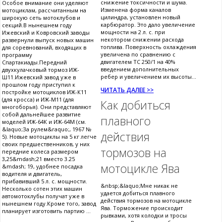
снижение токсичности и шума.
Особое внимание они уделяют
Изменена форма каналов
мотоциклам, рассчитанным на
цилиндра, установлен новый
широкую сеть мотоклубов и
карбюратор. Это дало увеличение
секций.В нынешнем году
мощности на 2 л. с. при
Ижевский и Ковровский заводы
некотором снижении расхода
развернули выпуск новых машин
топлива. Поверхность охлаждения
для соревнований, входящих в
увеличена по сравнению с
программу
двигателем ТС 250/1 на 40%
Спартакиады.Передний
введением дополнительных
двухкулачковый тормоз ИЖ-
ребер и увеличением их высоты...
Ш11.Ижевский завод уже в
прошлом году приступил к
ЧИТАТЬ ДАЛЕЕ >>
постройке мотоциклов ИЖ-К11
(для кросса) и ИЖ-М11 (для
Как добиться
многоборья). Они представляют
собой дальнейшее развитие
плавного
моделей ИЖ-64К и ИЖ-64М (см.
&laquo;За рулем&raquo;, 1967 №
действия
5). Новые мотоциклы на 5 кг легче
своих предшественников, у них
тормозов на
передние колеса размером
3,25&mdash;21 вместо 3.25
мотоцикле Ява
&mdash; 19, удобнее посадка
водителя и двигатель,
прибавивший 5 л. с. мощности.
&nbsp;&laquo;Мне никак не
Несколько сотен этих машин
удается добиться плавного
автомотоклубы получат уже в
действия тормозов на мотоцикле
нынешнем году.Кроме того, завод
Ява. Торможение происходит
планирует изготовить партию ...
рывками, хотя колодки и тросы