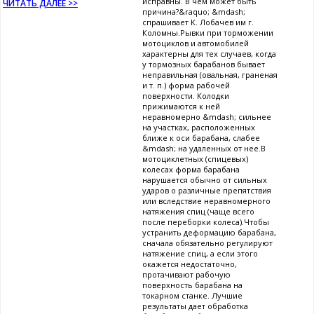
исправны. В чем может быть
ЧИТАТЬ ДАЛЕЕ >>
причина?&raquo; &mdash;
спрашивает К. Лобачев им г.
Коломны.Рывки при торможении
мотоциклов и автомобилей
характерны для тех случаев, когда
у тормозных барабанов бывает
неправильная (овальная, граненая
и т. п.) форма рабочей
поверхности. Колодки
прижимаются к ней
неравномерно &mdash; сильнее
на участках, расположенных
ближе к оси барабана, слабее
&mdash; на удаленных от нее.В
мотоциклетных (спицевых)
колесах форма барабана
нарушается обычно от сильных
ударов о различные препятствия
или вследствие неравномерного
натяжения спиц (чаще всего
после переборки колеса).Чтобы
устранить деформацию барабана,
сначала обязательно регулируют
натяжение спиц, а если этого
окажется недостаточно,
протачивают рабочую
поверхность барабана на
токарном станке. Лучшие
результаты дает обработка