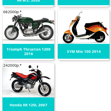
682000р.*
Triumph Thruxton 1200
SYM Mio 100 2014
2016
242000р.*
Honda XR 125L 2007