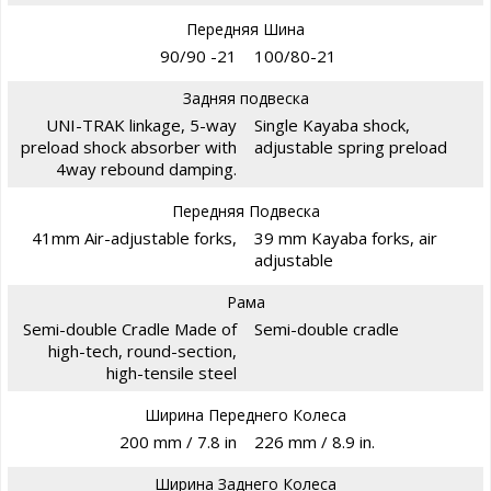
Передняя Шина
90/90 -21
100/80-21
Задняя подвеска
UNI-TRAK linkage, 5-way
Single Kayaba shock,
preload shock absorber with
adjustable spring preload
4way rebound damping.
Передняя Подвеска
41mm Air-adjustable forks,
39 mm Kayaba forks, air
adjustable
Рама
Semi-double Cradle Made of
Semi-double cradle
high-tech, round-section,
high-tensile steel
Ширина Переднего Колеса
200 mm / 7.8 in
226 mm / 8.9 in.
Ширина Заднего Колеса