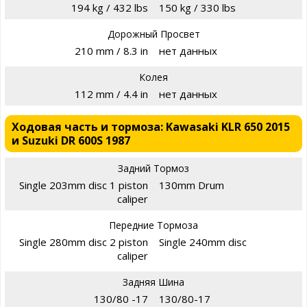
194 kg / 432 lbs
150 kg / 330 lbs
Дорожный Просвет
210 mm / 8.3 in
нет данных
Колея
112 mm / 4.4 in
нет данных
Ходовая часть и тормоза: Kawasaki KLR 650 2015
и Suzuki DR 600S 1987
Задний Тормоз
Single 203mm disc 1 piston
130mm Drum
caliper
Передние Тормоза
Single 280mm disc 2 piston
Single 240mm disc
caliper
Задняя Шина
130/80 -17
130/80-17