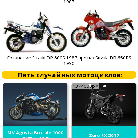
1987
Сравнение Suzuki DR 600S 1987 против Suzuki DR 650RS
1990
Пять случайных мотоциклов:
1374000р.*
MV Agusta Brutale 1000
Zero FX 2017
RR M.L. 2020