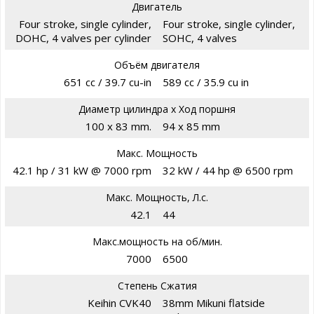
Двигатель
Four stroke, single cylinder,
Four stroke, single cylinder,
DOHC, 4 valves per cylinder
SOHC, 4 valves
Объём двигателя
651 cc / 39.7 cu-in
589 cc / 35.9 cu in
Диаметр цилиндра х Ход поршня
100 x 83 mm.
94 x 85 mm
Макс. Мощность
42.1 hp / 31 kW @ 7000 rpm
32 kW / 44 hp @ 6500 rpm
Макс. Мощность, Л.с.
42.1
44
Макс.мощность на об/мин.
7000
6500
Степень Сжатия
Keihin CVK40
38mm Mikuni flatside