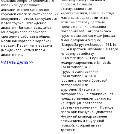
больших оборотах коленчатого
спросом. Повышая
вала цилиндр получает
эксплуатационные
дополнительное количество
характеристики, совершенствуя
горючей смеси за счет колебаний
машины, завод стремится по
воздушного потока, движущегося
возможности осуществить
в этой трубке. Охлаждение
предложения и пожелания
двигателя &mdash; воздушное.
потребителей. Так, появилась
Многодисковое пробковое
грузопассажирская модификация
сцепление работает в общем
&laquo;Муравья&raquo;
масляном картере с коробкой
(&laquo;За рулем&raquo;, 1981, №
передач. Первичная передача
12). А в третьем квартале 1983 года
(между коленчатым валом
на смену семейству
двигателя и...
ТГА&mdash;200-01 пришли
ЧИТАТЬ ДАЛЕЕ >>
модернизированные &mdash;
ТМЗ&mdash;5.402
(грузопассажирский) и
ТМЗ&mdash;5.403К/Ф
(соответственно с бортовой
платформой или
фургоном).Внешне эти
мотороллеры не отличались от
предшественников, однако их
конструкция претерпела
серьезные изменения. Прежде
всего они коснулись двигателя.
Чугунный цилиндр заменен
алюминиевым с чугунной
гильзой, который имеет
трехкана...