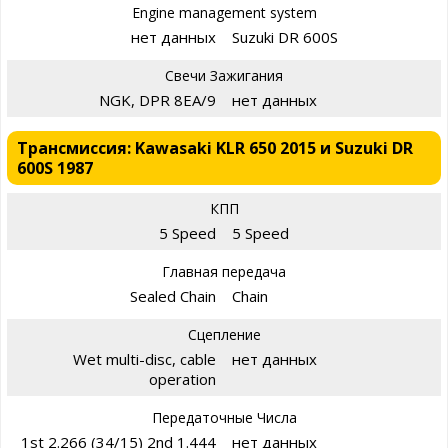
Engine management system
нет данных
Suzuki DR 600S
Свечи Зажигания
NGK, DPR 8EA/9
нет данных
Трансмиссия: Kawasaki KLR 650 2015 и Suzuki DR
600S 1987
КПП
5 Speed
5 Speed
Главная передача
Sealed Chain
Chain
Сцепление
Wet multi-disc, cable
нет данных
operation
Передаточные Числа
1st 2.266 (34/15) 2nd 1.444
нет данных