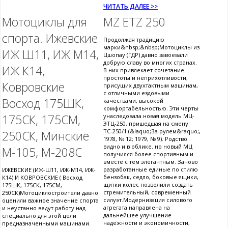
ЧИТАТЬ ДАЛЕЕ >>
Мотоциклы для
MZ ETZ 250
спорта. Ижевские
Продолжая традицию
марки&nbsp;&nbsp;Мотоциклы из
ИЖ Ш11, ИЖ М14,
Цшопау (ГДР) давно завоевали
добрую славу во многих странах.
ИЖ К14,
В них привлекает сочетание
простоты и неприхотливости,
Ковровские
присущих двухтактным машинам,
с отличными ездовыми
Восход 175ШК,
качествами, высокой
комфортабельностью. Эти черты
175СК, 175СМ,
унаследовала новая модель МЦ-
ЭТЦ-250, пришедшая на смену
ТС-250/1 (&laquo;За рулем&raquo;,
250СК, Минские
1978, № 12; 1979, № 9). Родство
видно и в облике. но новый МЦ
М-105, М-208С
получился более спортивным и
вместе с тем элегантным. Заново
разработанные единые по стилю
ИЖЕВСКИЕ (ИЖ-Ш11, ИЖ-М14, ИЖ-
бензобак, седло, боковые ящики,
К14) И КОВРОВСКИЕ ( Восход
щитки колес позволили создать
175ШК, 175СК, 175СМ,
стремительный, современный
250СК)Мотоциклостроители давно
силуэт.Модернизация силового
оценили важное значение спорта
агрегата направлена на
и неустанно ведут работу над
дальнейшее улучшение
специально для этой цели
надежности и экономичности,
предназначенными машинами.