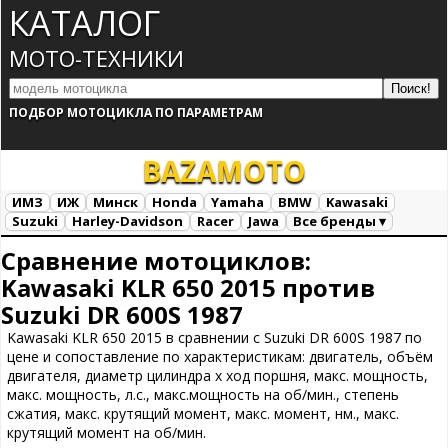
КАТАЛОГ
МОТО-ТЕХНИКИ
ПОДБОР МОТОЦИКЛА ПО ПАРАМЕТРАМ
BAZA
MOTO
ИМЗ
ИЖ
Минск
Honda
Yamaha
BMW
Kawasaki
Suzuki
Harley-Davidson
Racer
Jawa
Все бренды ▾
Все марки
Загрузка...
Сравнение мотоциклов:
Kawasaki KLR 650 2015 против
Suzuki DR 600S 1987
Kawasaki KLR 650 2015 в сравнении с Suzuki DR 600S 1987 по
цене и сопоставление по характеристикам: двигатель, объём
двигателя, диаметр цилиндра х ход поршня, макс. мощность,
макс. мощность, л.с., макс.мощность на об/мин., степень
сжатия, макс. крутящий момент, макс. момент, нм., макс.
крутящий момент на об/мин.