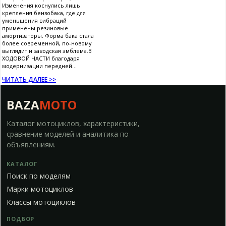
Изменения коснулись лишь
крепления бензобака, где для
уменьшения вибраций
применены резиновые
амортизаторы. Форма бака стала
более современной, по-новому
выглядит и заводская эмблема.В
ХОДОВОЙ ЧАСТИ благодаря
модернизации передней...
ЧИТАТЬ ДАЛЕЕ >>
BAZA
MOTO
Каталог мотоциклов, характеристики,
сравнение моделей и аналитика по
объявлениям.
КАТАЛОГ
Поиск по моделям
Марки мотоциклов
Классы мотоциклов
ПОДБОР