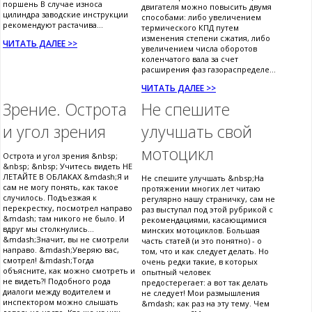
поршень В случае износа
двигателя можно повысить двумя
цилиндра заводские инструкции
способами: либо увеличением
рекомендуют растачива...
термического КПД путем
изменения степени сжатия, либо
ЧИТАТЬ ДАЛЕЕ >>
увеличением числа оборотов
коленчатого вала за счет
расширения фаз газораспределе...
ЧИТАТЬ ДАЛЕЕ >>
Зрение. Острота
Не спешите
и угол зрения
улучшать свой
мотоцикл
Острота и угол зрения &nbsp;
&nbsp; &nbsp; Учитесь видеть НЕ
ЛЕТАЙТЕ В ОБЛАКАХ &mdash;Я и
Не спешите улучшать &nbsp;На
сам не могу понять, как такое
протяжении многих лет читаю
случилось. Подъезжая к
регулярно нашу страничку, сам не
перекрестку, посмотрел направо
раз выступал под этой рубрикой с
&mdash; там никого не было. И
рекомендациями, касающимися
вдруг мы столкнулись...
минских мотоциклов. Большая
&mdash;Значит, вы не смотрели
часть статей (и это понятно) - о
направо. &mdash;Уверяю вас,
том, что и как следует делать. Но
смотрел! &mdash;Тогда
очень редки такие, в которых
объясните, как можно смотреть и
опытный человек
не видеть?! Подобного рода
предостерегает: а вот так делать
диалоги между водителем и
не следует! Мои размышления
инспектором можно слышать
&mdash; как раз на эту тему. Чем