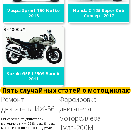
Vespa Sprint 150 Notte
Honda C 125 Super Cub
2018
Concept 2017
344000р.*
Suzuki GSF 1250S Bandit
2011
Пять случайных статей о мотоциклах:
Ремонт
Форсировка
двигателя ИЖ-56
двигателя
мотороллера
Опыт ремонта двигателей
мотоциклов ИЖ-56 &nbsp; &nbsp;
Тула-200М
Кто из мотоциклистов не думает