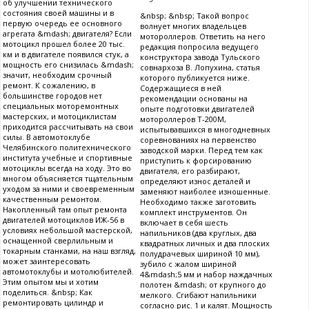
об улучшении технического
состояния своей машины и в
&nbsp; &nbsp; Такой вопрос
первую очередь ее основного
волнует многих владельцев
агрегата &mdash; двигателя? Если
мотороллеров. Ответить на него
мотоцикл прошел более 20 тыс.
редакция попросила ведущего
км и в двигателе появился стук, а
конструктора завода Тульского
мощность его снизилась &mdash;
совнархоза В. Лопухина, статья
значит, необходим срочный
которого публикуется ниже.
ремонт. К сожалению, в
Содержащиеся в ней
большинстве городов нет
рекомендации основаны на
специальных моторемонтных
опыте подготовки двигателей
мастерских, и мотоциклистам
мотороллеров Т-200М,
приходится рассчитывать на свои
испытывавшихся в многодневных
силы. В автомотоклубе
соревнованиях на первенство
Челябинского политехнического
заводской марки. Перед тем как
института учебные и спортивные
приступить к форсированию
мотоциклы всегда на ходу. Это во
двигателя, его разбирают,
многом объясняется тщательным
определяют износ деталей и
уходом за ними и своевременным
заменяют наиболее изношенные.
качественным ремонтом.
Необходимо также заготовить
Накопленный там опыт ремонта
комплект инструментов. Он
двигателей мотоциклов ИЖ-56 в
включает в себя шесть
условиях небольшой мастерской,
напильников (два круглых, два
оснащенной сверлильным и
квадратных личных и два плоских
токарным станками, на наш взгляд,
полудрачевых шириной 10 мм),
может заинтересовать
зубило с жалом шириной
автомотоклубы и мотолюбителей.
4&mdash;5 мм и набор наждачных
Этим опытом мы и хотим
полотен &mdash; от крупного до
поделиться. &nbsp; Как
мелкого. Сгибают напильники
ремонтировать цилиндр и
согласно рис. 1 и калят. Мощность