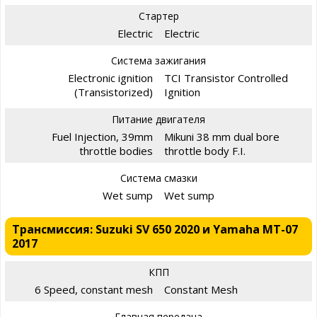
Стартер
Electric
Electric
Система зажигания
Electronic ignition
TCI Transistor Controlled
(Transistorized)
Ignition
Питание двигателя
Fuel Injection, 39mm
Mikuni 38 mm dual bore
throttle bodies
throttle body F.I.
Система смазки
Wet sump
Wet sump
Трансмиссия: Suzuki SV 650 2020 и Yamaha MT-07
2017
КПП
6 Speed, constant mesh
Constant Mesh
Главная передача