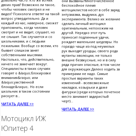
довольно часто. Кто же из них
они вызваны?Многочисленное
двоих прав? Возможно ли такое,
беспокойное племя
чтобы человек смотрел и не
мотоциклистов несет в себе заряд
видел? Психологи ответят на такой
энтузиазма, выдумки, дух
вопрос утвердительно. Да и
эксперимента. Велико их желание
каждый из нас, наверное, сможет
сделать личный мотоцикл
припомнить, когда человек
оригинальным, непохожим на
смотрит и не видит, слушает, но
другой. Нередко этот путь
не слышит. Так случается и со
приносит подлинные удачи,
школьниками, и с людьми
рождает маленькие шедевры. Но
пожилыми. Вообще со всеми, кто
гораздо чаще из-под неумелых
бывает слишком занят
рук выходят уродцы, своего рода
собственными мыслями.
мутанты эволюции, не только
Настолько, что, действительно,
внешне безвкусные, но и в силу
ничего не замечает вокруг.
ряда причин опасные, в том числе
Специалисты в таких случаях
для окружающих.Далеко ходить за
говорят о &laquo;блокировке
примерами не надо. Самые
внимания&raquo; или
простые варианты таких
&laquo;умственной
изменений - всевозможные
блокаде&raquo;. Но если
накладки, козырьки и даже
школьник в таком состоянии
фигурки (среди которых почетное
рискует в...
место занимает задиристый
черт)...
ЧИТАТЬ ДАЛЕЕ >>
ЧИТАТЬ ДАЛЕЕ >>
Мотоцикл ИЖ
Юпитер 4