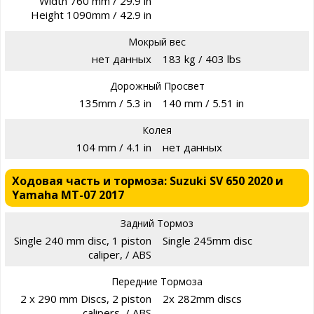
Width 760 mm / 29.9 in
Height 1090mm / 42.9 in
Мокрый вес
нет данных
183 kg / 403 lbs
Дорожный Просвет
135mm / 5.3 in
140 mm / 5.51 in
Колея
104 mm / 4.1 in
нет данных
Ходовая часть и тормоза: Suzuki SV 650 2020 и
Yamaha MT-07 2017
Задний Тормоз
Single 240 mm disc, 1 piston
Single 245mm disc
caliper, / ABS
Передние Тормоза
2 x 290 mm Discs, 2 piston
2x 282mm discs
calipers, / ABS