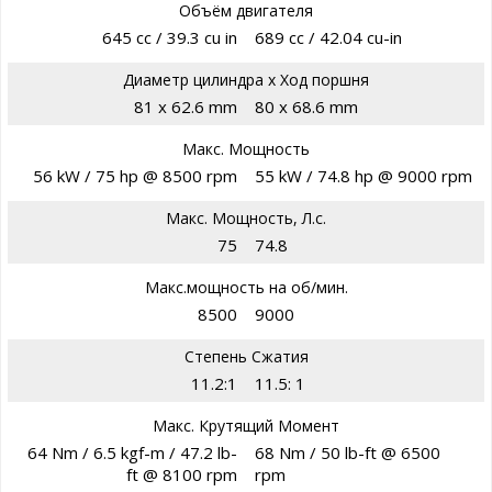
Объём двигателя
645 cc / 39.3 cu in
689 cc / 42.04 cu-in
Диаметр цилиндра х Ход поршня
81 x 62.6 mm
80 x 68.6 mm
Макс. Мощность
56 kW / 75 hp @ 8500 rpm
55 kW / 74.8 hp @ 9000 rpm
Макс. Мощность, Л.с.
75
74.8
Макс.мощность на об/мин.
8500
9000
Степень Сжатия
11.2:1
11.5: 1
Макс. Крутящий Момент
64 Nm / 6.5 kgf-m / 47.2 lb-
68 Nm / 50 lb-ft @ 6500
ft @ 8100 rpm
rpm