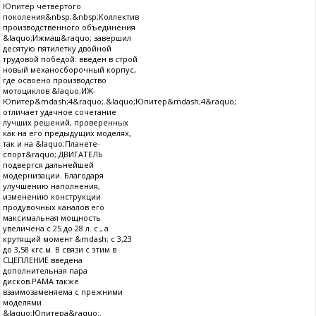
Юпитер четвертого
поколения&nbsp;&nbsp;Коллектив
производственного объединения
&laquo;Ижмаш&raquo; завершил
десятую пятилетку двойной
трудовой победой: введен в строй
новый механосборочный корпус,
где освоено производство
мотоциклов &laquo;ИЖ-
Юпитер&mdash;4&raquo;.&laquo;Юпитер&mdash;4&raquo;
отличает удачное сочетание
лучших решений, проверенных
как на его предыдущих моделях,
так и на &laquo;Планете-
спорт&raquo;.ДВИГАТЕЛЬ
подвергся дальнейшей
модернизации. Благодаря
улучшению наполнения,
изменению конструкции
продувочных каналов его
максимальная мощность
увеличена с 25 до 28 л. с., а
крутящий момент &mdash; с 3,23
до 3,58 кгс.м. В связи с этим в
СЦЕПЛЕНИЕ введена
дополнительная пара
дисков.РАМА также
взаимозаменяема с прежними
моделями
&laquo;Юпитера&raquo;.