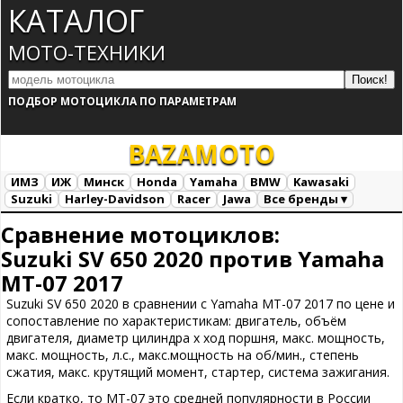
КАТАЛОГ
МОТО-ТЕХНИКИ
ПОДБОР МОТОЦИКЛА ПО ПАРАМЕТРАМ
BAZA
MOTO
ИМЗ
ИЖ
Минск
Honda
Yamaha
BMW
Kawasaki
Suzuki
Harley-Davidson
Racer
Jawa
Все бренды ▾
Все марки
Загрузка...
Сравнение мотоциклов:
Suzuki SV 650 2020 против Yamaha
MT-07 2017
Suzuki SV 650 2020 в сравнении с Yamaha MT-07 2017 по цене и
сопоставление по характеристикам: двигатель, объём
двигателя, диаметр цилиндра х ход поршня, макс. мощность,
макс. мощность, л.с., макс.мощность на об/мин., степень
сжатия, макс. крутящий момент, стартер, система зажигания.
Если кратко, то MT-07 это средней популярности в России