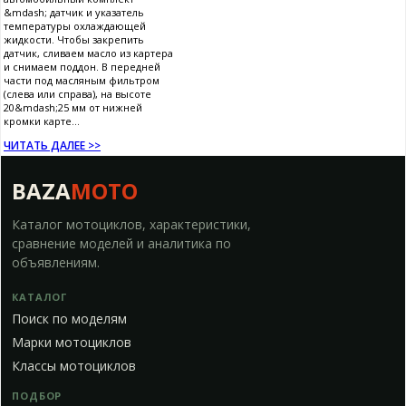
&mdash; датчик и указатель
температуры охлаждающей
жидкости. Чтобы закрепить
датчик, сливаем масло из картера
и снимаем поддон. В передней
части под масляным фильтром
(слева или справа), на высоте
20&mdash;25 мм от нижней
кромки карте...
ЧИТАТЬ ДАЛЕЕ >>
BAZA
MOTO
Каталог мотоциклов, характеристики,
сравнение моделей и аналитика по
объявлениям.
КАТАЛОГ
Поиск по моделям
Марки мотоциклов
Классы мотоциклов
ПОДБОР