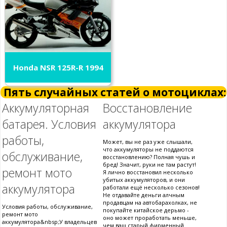
Honda NSR 125R-R 1994
Пять случайных статей о мотоциклах:
Аккумуляторная
Восстановление
батарея. Условия
аккумулятора
работы,
Может, вы не раз уже слышали,
что аккумуляторы не поддаются
обслуживание,
восстановлению? Полная чушь и
бред! Значит, руки не там растут!
ремонт мото
Я лично восстановил несколько
убитых аккумуляторов, и они
аккумулятора
работали ещё несколько сезонов!
Не отдавайте деньги алчным
продавцам на автобарахолках, не
Условия работы, обслуживание,
покупайте китайское дерьмо -
ремонт мото
оно может проработать меньше,
аккумулятора&nbsp;У владельцев
чем ваш старый фирменный