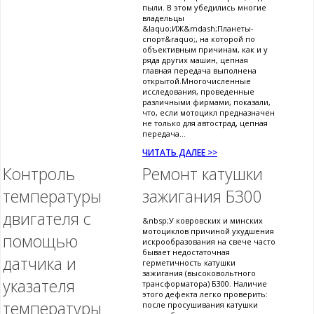
пыли. В этом убедились многие
владельцы
&laquo;ИЖ&mdash;Планеты-
спорт&raquo;, на которой по
объективным причинам, как и у
ряда других машин, цепная
главная передача выполнена
открытой.Многочисленные
исследования, проведенные
различными фирмами, показали,
что, если мотоцикл предназначен
не только для автострад, цепная
передача...
ЧИТАТЬ ДАЛЕЕ >>
Контроль
Ремонт катушки
температуры
зажигания Б300
двигателя с
&nbsp;У ковровских и минских
мотоциклов причиной ухудшения
помощью
искрообразования на свече часто
бывает недостаточная
датчика и
герметичность катушки
зажигания (высоковольтного
указателя
трансформатора) Б300. Наличие
этого дефекта легко проверить:
температуры
после просушивания катушки