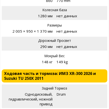
860
770 mm
Колесная база
1280 мм
нет данных
Размеры
2 005 × 950 × 1 370 мм
нет данных
Дорожный Просвет
290 мм
нет данных
Мокрый Вес
148 кг
149 kg
Ходовая часть и тормоза: ИМЗ XR-300 2026 и
Suzuki TU 250X 2011
Задний Тормоз
Однодисковый,
Drum
гидравлический, ножной
привод