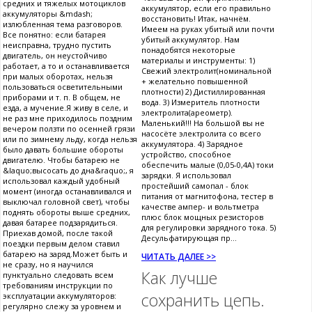
средних и тяжелых мотоциклов
аккумулятор, если его правильно
аккумуляторы &mdash;
восстановить! Итак, начнём.
излюбленная тема разговоров.
Имеем на руках убитый или почти
Все понятно: если батарея
убитый аккумулятор. Нам
неисправна, трудно пустить
понадобятся некоторые
двигатель, он неустойчиво
материалы и инструменты: 1)
работает, а то и останавливается
Свежий электролит(номинальной
при малых оборотах, нельзя
+ желательно повышенной
пользоваться осветительными
плотности) 2) Дистиллированная
приборами и т. п. В общем, не
вода. 3) Измеритель плотности
езда, а мучение.Я живу в селе, и
электролита(ареометр).
не раз мне приходилось поздним
Маленький!!! На большой вы не
вечером ползти по осенней грязи
насосёте электролита со всего
или по зимнему льду, когда нельзя
аккумулятора. 4) Зарядное
было давать большие обороты
устройство, способное
двигателю. Чтобы батарею не
обеспечить малые (0,05-0,4А) токи
&laquo;высосать до дна&raquo;, я
зарядки. Я использовал
использовал каждый удобный
простейший самопал - блок
момент (иногда останавливался и
питания от магнитофона, тестер в
выключал головной свет), чтобы
качестве ампер- и вольтметра
поднять обороты выше средних,
плюс блок мощных резисторов
давая батарее подзарядиться.
для регулировки зарядного тока. 5)
Приехав домой, после такой
Десульфатирующая пр...
поездки первым делом ставил
батарею на заряд.Может быть и
ЧИТАТЬ ДАЛЕЕ >>
не сразу, но я научился
Как лучше
пунктуально следовать всем
требованиям инструкции по
сохранить цепь.
эксплуатации аккумуляторов:
регулярно слежу за уровнем и