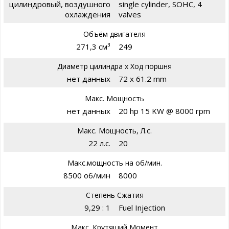
цилиндровый, воздушного
single cylinder, SOHC, 4
охлаждения
valves
Объём двигателя
271,3 см³
249
Диаметр цилиндра х Ход поршня
нет данных
72 x 61.2 mm
Макс. Мощность
нет данных
20 hp 15 KW @ 8000 rpm
Макс. Мощность, Л.с.
22 л.с.
20
Макс.мощность на об/мин.
8500 об/мин
8000
Степень Сжатия
9,29 : 1
Fuel Injection
Макс. Крутящий Момент