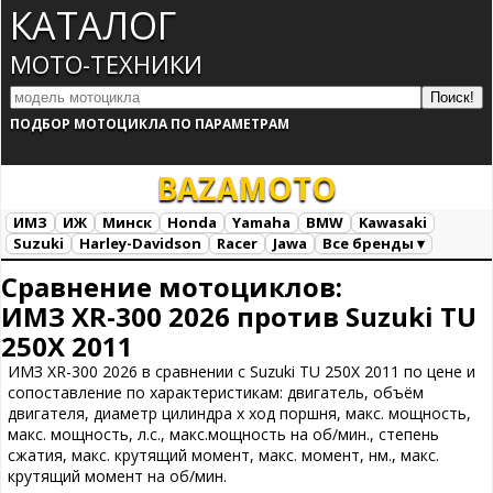
КАТАЛОГ
МОТО-ТЕХНИКИ
ПОДБОР МОТОЦИКЛА ПО ПАРАМЕТРАМ
BAZA
MOTO
ИМЗ
ИЖ
Минск
Honda
Yamaha
BMW
Kawasaki
Suzuki
Harley-Davidson
Racer
Jawa
Все бренды ▾
Все марки
Загрузка...
Сравнение мотоциклов:
ИМЗ XR-300 2026 против Suzuki TU
250X 2011
ИМЗ XR-300 2026 в сравнении с Suzuki TU 250X 2011 по цене и
сопоставление по характеристикам: двигатель, объём
двигателя, диаметр цилиндра х ход поршня, макс. мощность,
макс. мощность, л.с., макс.мощность на об/мин., степень
сжатия, макс. крутящий момент, макс. момент, нм., макс.
крутящий момент на об/мин.