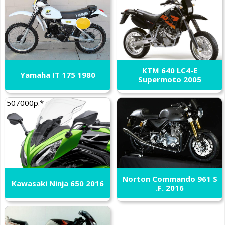
KTM 640 LC4-E
Yamaha IT 175 1980
Supermoto 2005
507000р.*
Norton Commando 961 S
Kawasaki Ninja 650 2016
.F. 2016