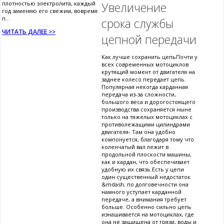
плотностью электролита, каждый
Увеличение
год заменяю его свежим, вовремя
п...
срока службы
ЧИТАТЬ ДАЛЕЕ >>
цепной передачи
Как лучше сохранить цепьПочти у
всех современных мотоциклов
крутящий момент от двигателя на
заднее колесо передает цепь.
Популярная некогда карданная
передача из-за сложности,
большого веса и дорогостоящего
производства сохраняется ныне
только на тяжелых мотоциклах с
противолежащими цилиндрами
двигателя- Там она удобно
компонуется, благодаря тому что
коленчатый вал лежит в
продольной плоскости машины,
как и кардан, что обеспечивает
удобную их связь.Есть у цепи
один существенный недостаток
&mdash; по долговечности она
намного уступает карданной
передаче, а внимания требует
больше. Особенно сильно цепь
изнашивается на мотоциклах, где
она не защищена от грязи, воды и