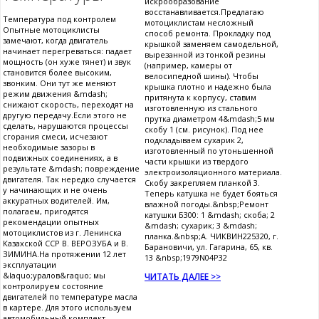
искрообразование
восстанавливается.Предлагаю
Температура под контролем
мотоциклистам несложный
Опытные мотоциклисты
способ ремонта. Прокладку под
замечают, когда двигатель
крышкой заменяем самодельной,
начинает перегреваться: падает
вырезанной из тонкой резины
мощность (он хуже тянет) и звук
(например, камеры от
становится более высоким,
велосипедной шины). Чтобы
звонким. Они тут же меняют
крышка плотно и надежно была
режим движения &mdash;
притянута к корпусу, ставим
снижают скорость, переходят на
изготовленную из стального
другую передачу.Если этого не
прутка диаметром 4&mdash;5 мм
сделать, нарушаются процессы
скобу 1 (см. рисунок). Под нее
сгорания смеси, исчезают
подкладываем сухарик 2,
необходимые зазоры в
изготовленный по утоньшенной
подвижных соединениях, а в
части крышки из твердого
результате &mdash; повреждение
электроизоляционного материала.
двигателя. Так нередко случается
Скобу закрепляем планкой 3.
у начинающих и не очень
Теперь катушка не будет бояться
аккуратных водителей. Им,
влажной погоды.&nbsp;Ремонт
полагаем, пригодятся
катушки Б300: 1 &mdash; скоба; 2
рекомендации опытных
&mdash; сухарик; 3 &mdash;
мотоциклистов из г. Ленинска
планка.&nbsp;А. ЧИКВИН225320, г.
Казахской ССР В. ВЕРОЗУБА и В.
Барановичи, ул. Гагарина, 65, кв.
ЗИМИНА.На протяжении 12 лет
13 &nbsp;1979N04P32
эксплуатации
&laquo;уралов&raquo; мы
ЧИТАТЬ ДАЛЕЕ >>
контролируем состояние
двигателей по температуре масла
в картере. Для этого используем
автомобильный комплект